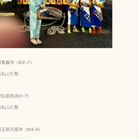
青森市（8/2~7）
ねぶた祭
弘前市(8/1~7)
ねぷた祭
五所川原市（8/4~8）