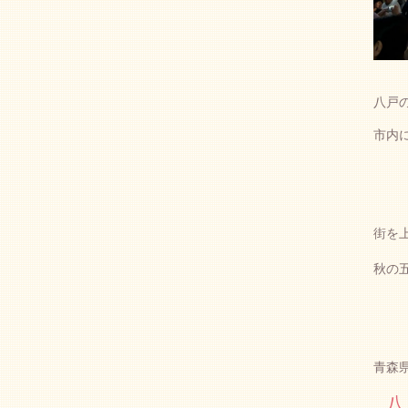
八戸
市内
街を
秋の
青森県
八