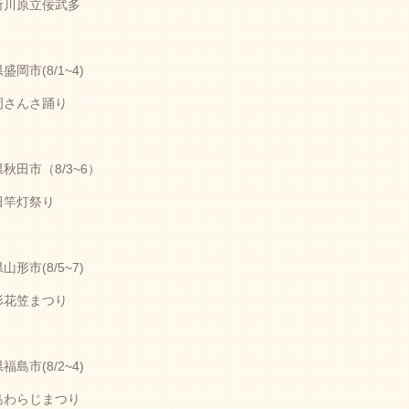
川原立佞武多
盛岡市(8/1~4)
さんさ踊り
秋田市（8/3~6）
竿灯祭り
山形市(8/5~7)
花笠まつり
福島市(8/2~4)
わらじまつり