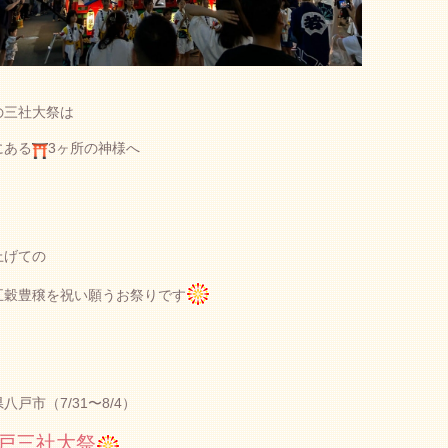
の三社大祭は
にある
3ヶ所の神様へ
上げての
五穀豊穣を祝い願うお祭りです
八戸市（7/31〜8/4）
戸三社大祭