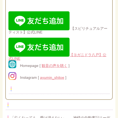
【スピリチュアルアー
ティスト】公式LINE
【ヨガニドラ八戸】公
式LINE
Homepage [
観音の声を聴く
]
Instagram [
ayumin_shitoe
]
「亡くなっても、愛は消えない」——神様の自動書記リーデ