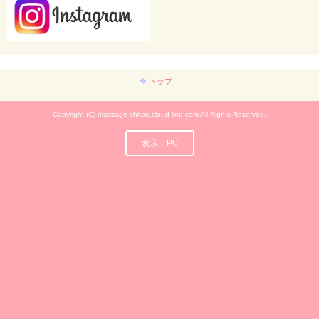
トップ
Copyright (C) massage-shitoe.cloud-line.com All Rights Reserved.
表示：PC