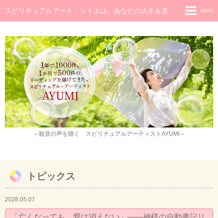
スピリチュアルアート・シトエは、あなたの人生を支え癒し続けるメッセージです
MENU
◆ホーム
◆ごあいさつ
スピリチュアル・メッセージ
チャネラー養成講座
スピリチュアル開花レッスン
レイキヒーラー養成コース・レイキアチューメント
～観音の声を聴く スピリチュアルアーティストAYUMI～
観音ヒーリング
スピリチュアル・アート
トピックス
作品販売
2026.05.07
イベント・セミナー・お茶会
「亡くなっても、愛は消えない」——神様の自動書記リ