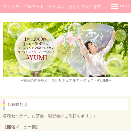
スピリチュアルアート・シトエは、あなたの人生を支え癒し続けるメッセージです
MENU
◆ホーム
◆ごあいさつ
スピリチュアル・メッセージ
チャネラー養成講座
スピリチュアル開花レッスン
レイキヒーラー養成コース・レイキアチューメント
～観音の声を聴く スピリチュアルアーティストAYUMI～
観音ヒーリング
スピリチュアル・アート
各種瞑想会
作品販売
各種セミナー、お茶会、瞑想会のご依頼を承ります
イベント・セミナー・お茶会
【開催メニュー例】