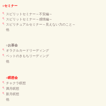
セミナー・お茶会のご依頼
○セミナー
◆プロフィール
スピリットセミナー～不安編～
スピリットセミナー～感情編～
◆ブログ
スピリチュアルセミナー～見えない力のこと～
他
プライバシーポリシー
○お茶会
オラクルカードリーディング
ペットのきもちリーディング
他
○瞑想会
チャクラ瞑想
満月瞑想
新月瞑想
他