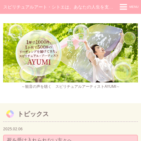
スピリチュアルアート・シトエは、あなたの人生を支え癒し続けるメッセージです
MENU
◆ホーム
◆ごあいさつ
スピリチュアル・メッセージ
チャネラー養成講座
スピリチュアル開花レッスン
レイキヒーラー養成コース・レイキアチューメント
～観音の声を聴く スピリチュアルアーティストAYUMI～
観音ヒーリング
スピリチュアル・アート
トピックス
作品販売
2025.02.06
イベント・セミナー・お茶会
死を受け入れられない方々へ