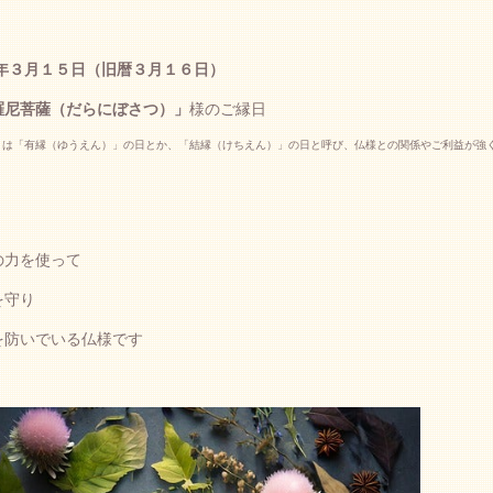
5年３月１５
日（旧暦３月１６
日）
羅尼菩薩
（だらにぼさつ）」
様のご縁日
とは「有縁（ゆうえん）」の日とか、「結縁（けちえん）」の日と呼び、仏様との関係やご利益が強
の力を使って
を守り
を防いでいる仏様です