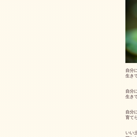
自分
生き
自分
生き
自分
育て
いい