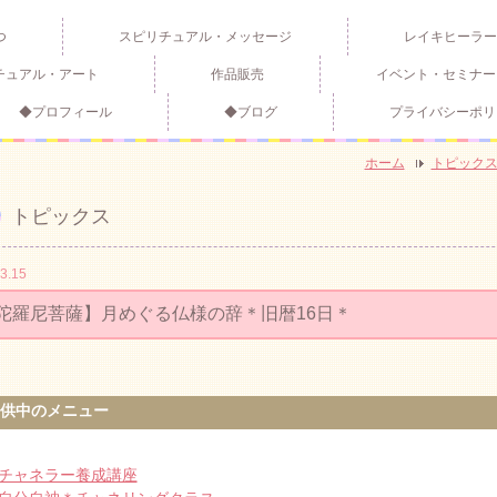
つ
スピリチュアル・メッセージ
レイキヒーラー
チュアル・アート
作品販売
イベント・セミナー
◆プロフィール
◆ブログ
プライバシーポリ
ホーム
トピック
トピックス
3.15
陀羅尼菩薩】月めぐる仏様の辞＊旧暦16日＊
供中のメニュー
チャネラー養成講座