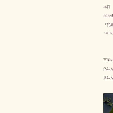
本日
202
「陀
＊縁日
言葉
仏法
悪法