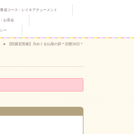
養成コース・レイキアチューメント
・お茶会
シー
ス
【陀羅尼菩薩】月めぐる仏様の辞＊旧暦16日＊