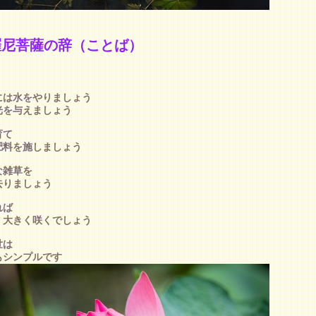
羅尼菩薩の辞（ことば）
には水をやりましょう
光を与えましょう
育て
肥料を施しましょう
な雑草を
去りましょう
れば
く大きく咲くでしょう
世は
もシンプルです