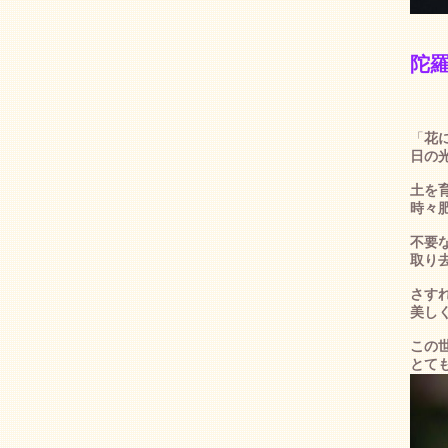
陀
「
花
日の
土を
時々
不要
取り
さす
美し
この
とて