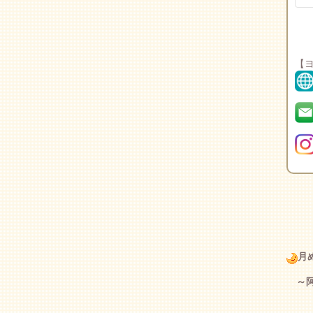
【ヨ
月
～阿