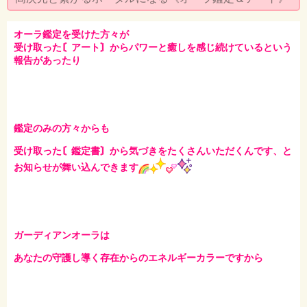
セミナー・お茶会のご依頼
◆プロフィール
オーラ鑑定を受けた方々が
受け取った〘アート〙からパワーと癒しを感じ続けているという
報告があったり
◆ブログ
プライバシーポリシー
鑑定のみの方々からも
受け取った〘鑑定書〙から気づきをたくさんいただくんです、と
お知らせが舞い込んできます
ガーディアンオーラは
あなたの守護し導く存在からのエネルギーカラーですから