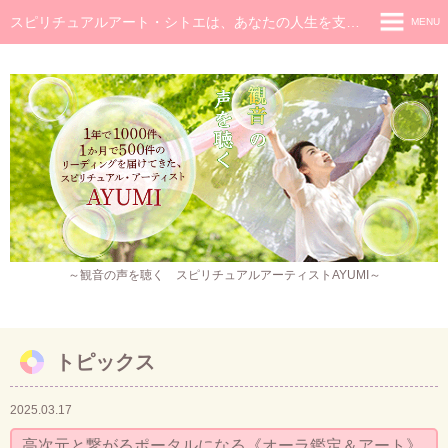
スピリチュアルアート・シトエは、あなたの人生を支え癒し続けるメッセージです
MENU
◆ホーム
◆ごあいさつ
スピリチュアル・メッセージ
チャネラー養成講座
スピリチュアル開花レッスン
レイキヒーラー養成コース・レイキアチューメント
～観音の声を聴く スピリチュアルアーティストAYUMI～
観音ヒーリング
スピリチュアル・アート
トピックス
作品販売
2025.03.17
イベント・セミナー・お茶会
高次元と繋がるポータルになる《オーラ鑑定＆アート》