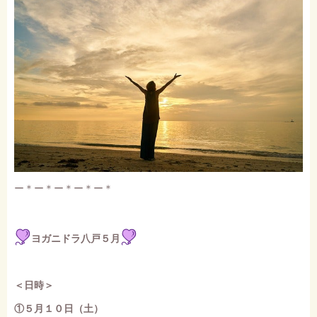
ー＊ー＊ー＊ー＊ー＊
ヨガニドラ八戸５月
＜日時＞
①５月１０日（土）