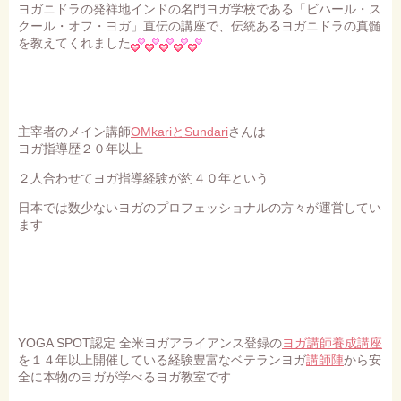
ヨガニドラの発祥地インドの名門ヨガ学校である「ビハール・ス
クール・オフ・ヨガ」直伝の講座で、伝統あるヨガニドラの真髄
を教えてくれました
主宰者のメイン講師
OMkariとSundari
さんは
ヨガ指導歴２０年以上
２人合わせてヨガ指導経験が約４０年という
日本では数少ないヨガのプロフェッショナルの方々が運営してい
ます
YOGA SPOT認定 全米ヨガアライアンス登録の
ヨガ講師養成講座
を１４年以上開催している経験豊富なベテランヨガ
講師陣
から安
全に本物のヨガが学べるヨガ教室です