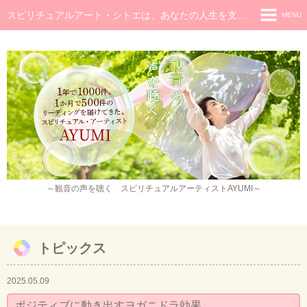
スピリチュアルアート・シトエは、あなたの人生を支え癒し続けるメッセージです
MENU
◆ホーム
◆ごあいさつ
スピリチュアル・メッセージ
チャネラー養成講座
スピリチュアル開花レッスン
レイキヒーラー養成コース・レイキアチューメント
～観音の声を聴く スピリチュアルアーティストAYUMI～
観音ヒーリング
スピリチュアル・アート
トピックス
作品販売
2025.05.09
イベント・セミナー・お茶会
ポジティブに動き出すヨガニドラ効果