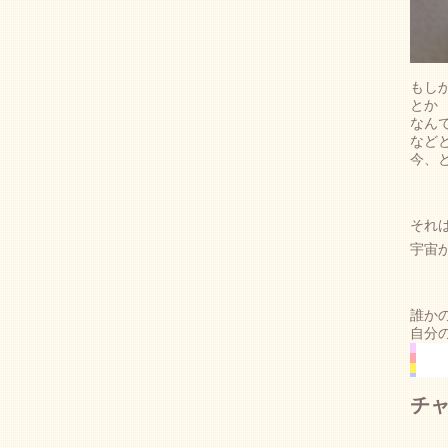
もし
とか
なん
など
今、
それ
宇宙
誰か
自分
チャ