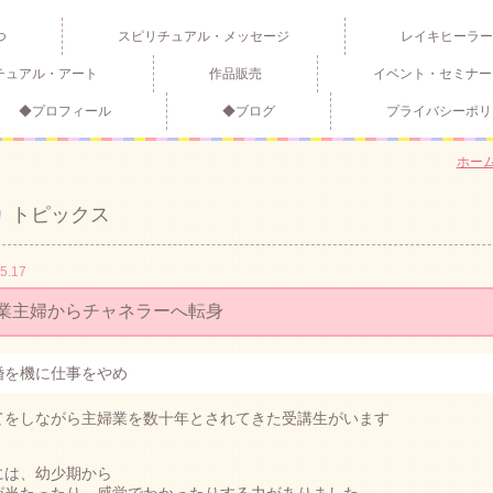
つ
スピリチュアル・メッセージ
レイキヒーラー
チュアル・アート
作品販売
イベント・セミナー
◆プロフィール
◆ブログ
プライバシーポリ
ホー
トピックス
5.17
業主婦からチャネラーへ転身
婚を機に仕事をやめ
てをしながら主婦業を数十年とされてきた受講生がいます
には、幼少期から