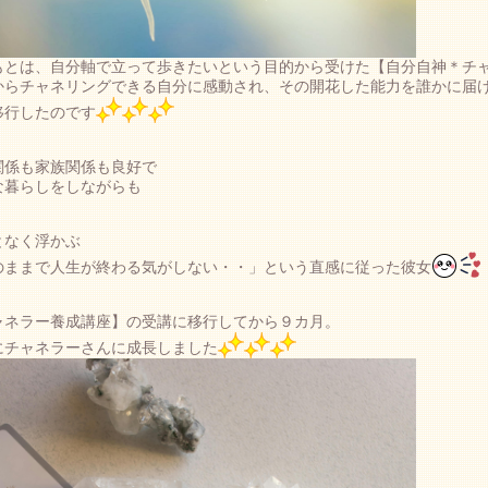
もとは、自分軸で立って歩きたいという目的から受けた【自分自神＊チ
からチャネリングできる自分に感動され、その開花した能力を誰かに届
移行したのです
関係も家族関係も良好で
な暮らしをしながらも
となく浮かぶ
のままで人生が終わる気がしない・・」という直感に従った彼女
ャネラー養成講座】の受講に移行してから９カ月。
にチャネラーさんに成長しました