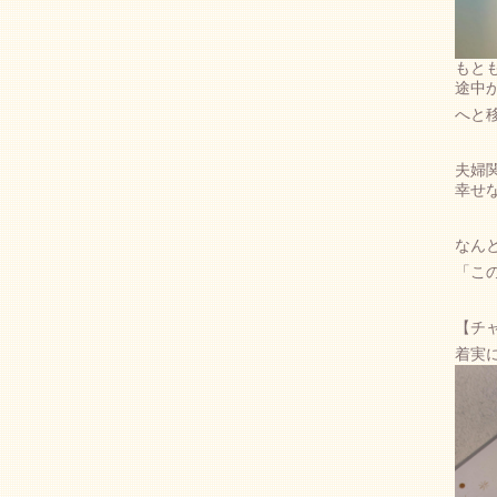
もと
途中
へと
夫婦
幸せ
なん
「こ
【チ
着実