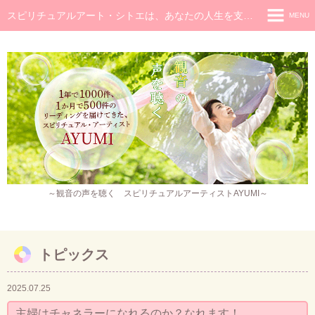
スピリチュアルアート・シトエは、あなたの人生を支え癒し続けるメッセージです
MENU
◆ホーム
◆ごあいさつ
スピリチュアル・メッセージ
チャネラー養成講座
スピリチュアル開花レッスン
レイキヒーラー養成コース・レイキアチューメント
～観音の声を聴く スピリチュアルアーティストAYUMI～
観音ヒーリング
スピリチュアル・アート
トピックス
作品販売
2025.07.25
イベント・セミナー・お茶会
主婦はチャネラーになれるのか？なれます！