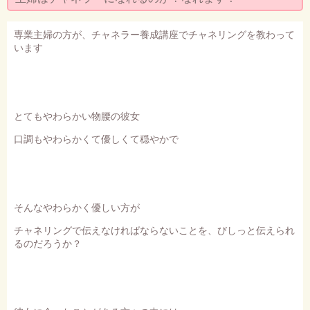
セミナー・お茶会のご依頼
◆プロフィール
専業主婦の方が、チャネラー養成講座でチャネリングを教わって
います
◆ブログ
プライバシーポリシー
とてもやわらかい物腰の彼女
口調もやわらかくて優しくて穏やかで
そんなやわらかく優しい方が
チャネリングで伝えなければならないことを、びしっと伝えられ
るのだろうか？