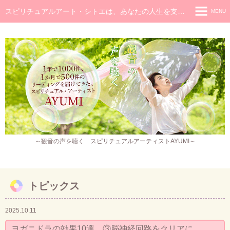
スピリチュアルアート・シトエは、あなたの人生を支え癒し続けるメッセージです
MENU
◆ホーム
◆ごあいさつ
スピリチュアル・メッセージ
チャネラー養成講座
スピリチュアル開花レッスン
レイキヒーラー養成コース・レイキアチューメント
～観音の声を聴く スピリチュアルアーティストAYUMI～
観音ヒーリング
スピリチュアル・アート
トピックス
作品販売
2025.10.11
イベント・セミナー・お茶会
ヨガニドラの効果10選 ③脳神経回路をクリアに