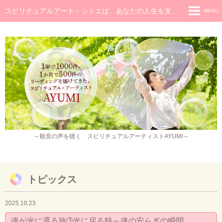
スピリチュアルアート・シトエは、あなたの人生を支え癒し続けるメッセージです
MENU
◆ホーム
◆ごあいさつ
スピリチュアル・メッセージ
チャネラー養成講座
スピリチュアル開花レッスン
レイキヒーラー養成コース・レイキアチューメント
～観音の声を聴く スピリチュアルアーティストAYUMI～
観音ヒーリング
スピリチュアル・アート
トピックス
作品販売
2025.10.23
イベント・セミナー・お茶会
魂が光に還る旅➂光に戻る時～魂の安らぎの瞬間