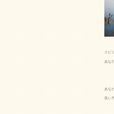
スピ
あな
あな
良い