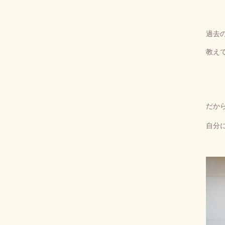
過去
教え
だか
自分