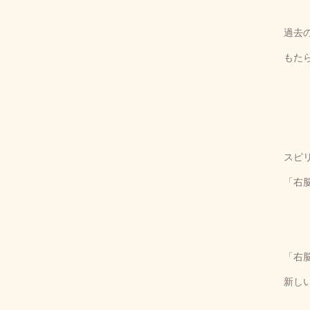
過去
もた
スピ
「右
「右
新し