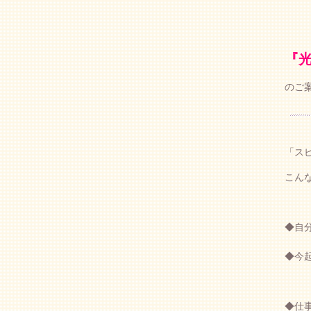
『
のご
「ス
こん
◆自
◆今
◆仕