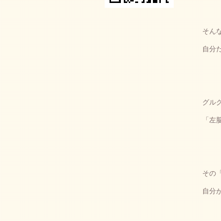
そん
自分
グル
「左
その
自分