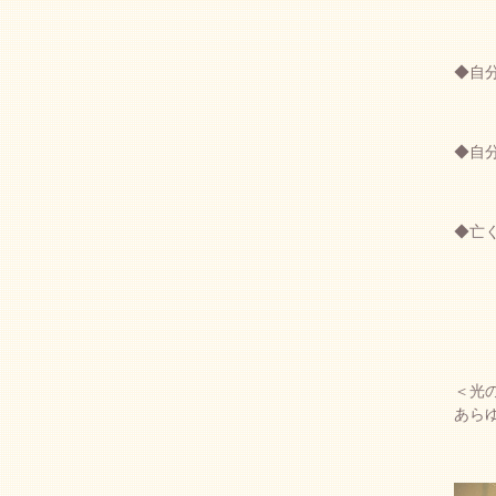
◆自
◆自
◆亡
＜光
あら