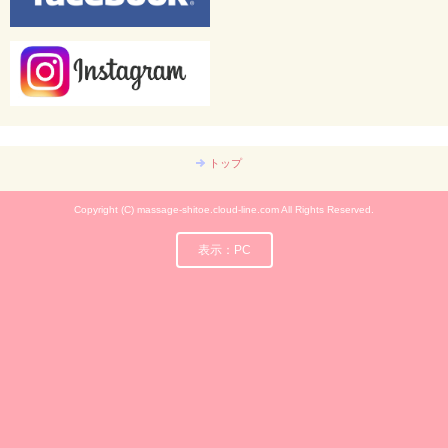
トップ
Copyright (C) massage-shitoe.cloud-line.com All Rights Reserved.
表示：PC