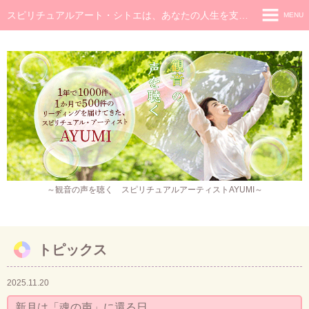
スピリチュアルアート・シトエは、あなたの人生を支え癒し続けるメッセージです
MENU
◆ホーム
◆ごあいさつ
スピリチュアル・メッセージ
チャネラー養成講座
スピリチュアル開花レッスン
レイキヒーラー養成コース・レイキアチューメント
～観音の声を聴く スピリチュアルアーティストAYUMI～
観音ヒーリング
スピリチュアル・アート
トピックス
作品販売
2025.11.20
イベント・セミナー・お茶会
新月は「魂の声」に還る日