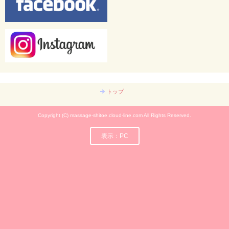
トップ
Copyright (C) massage-shitoe.cloud-line.com All Rights Reserved.
表示：PC