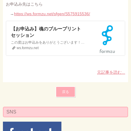
お申込み先はこちら
→
https://ws.formzu.net/sfgen/S575915536/
【お申込み】魂のブループリント
セッション
この度はお申込みをありがとうございます！下記に必要事項を入力の上、送信をお願いします。事前振込みをお願いしております。※ペイパル決済をお選びの場合、 4％の事務手数料が加算されますことご了承ください。土日・祝日を除く営業日72時間以内に、事務局より正式な受付メールをお送りします。記載されている内容に沿って、お手続きをお願いいたします。なお、セッションの日程に…
ws.formzu.net
元記事を読む...
戻る
SNS