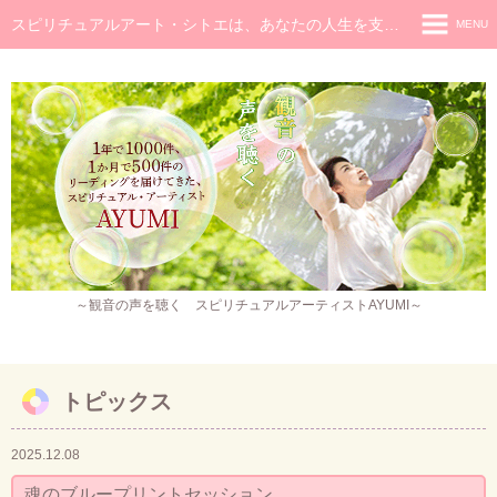
スピリチュアルアート・シトエは、あなたの人生を支え癒し続けるメッセージです
MENU
◆ホーム
◆ごあいさつ
スピリチュアル・メッセージ
チャネラー養成講座
スピリチュアル開花レッスン
レイキヒーラー養成コース・レイキアチューメント
～観音の声を聴く スピリチュアルアーティストAYUMI～
観音ヒーリング
スピリチュアル・アート
トピックス
作品販売
2025.12.08
イベント・セミナー・お茶会
魂のブループリントセッション