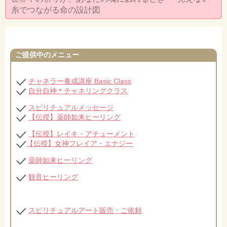
セミナー・お茶会のご依頼
糸でつながる命の設計図
◆プロフィール
◆ブログ
ご提供中のメニュー
プライバシーポリシー
チャネラー養成講座 Basic Class
自分自神＊チャネリングクラス
スピリチュアルメッセージ
【伝授】薬師如来ヒーリング
【伝授】レイキ・アチューメント
【伝授】女神フレイア・エナジー
薬師如来ヒーリング
観音ヒーリング
スピリチュアルアート販売・ご依頼