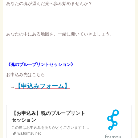
あなたの魂が望んだ光へ歩み始めませんか？
あなたの中にある地図を、一緒に開いていきましょう。
《魂のブループリントセッション》
お申込み先はこちら
【申込みフォーム】
→
【お申込み】魂のブループリント
セッション
この度はお申込みをありがとうございます！下記に必要事項を入力の上、送信をお願いします。事前振込みをお願いしております。※ペイパル決済をお選びの場合、 4％の事務手数料が加算されますことご了承ください。土日・祝日を除く営業日72時間以内に、事務局より正式な受付メールをお送りします。記載されている内容に沿って、お手続きをお願いいたします。なお、セッションの日程に…
ws.formzu.net