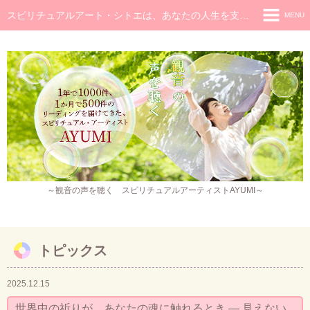
スピリチュアルアート・シトエは、あなたの人生を支え癒し続けるメッセージです
MENU
◆ホーム
◆ごあいさつ
スピリチュアル・メッセージ
チャネラー養成講座
スピリチュアル開花レッスン
レイキヒーラー養成コース・レイキアチューメント
～観音の声を聴く スピリチュアルアーティストAYUMI～
観音ヒーリング
スピリチュアル・アート
トピックス
作品販売
2025.12.15
イベント・セミナー・お茶会
世界中の祈りが、あなたの魂に触れるとき ― 見えない