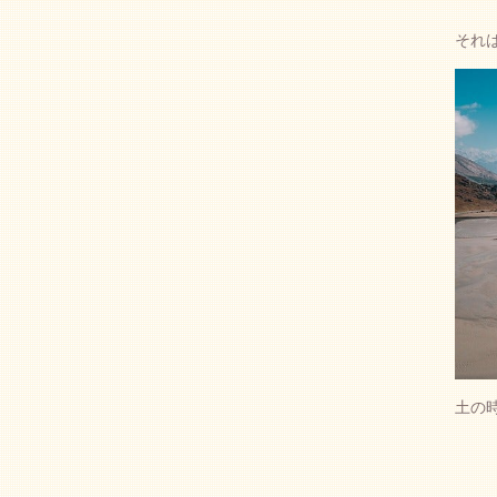
それ
土の