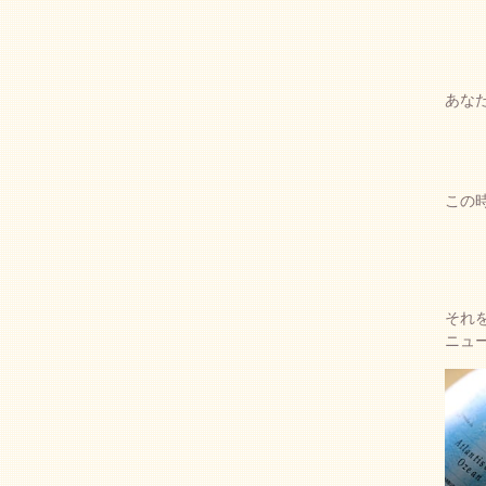
あな
この
それ
ニュ