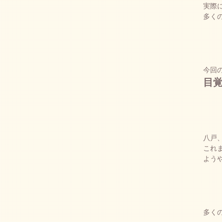
実際
多く
今回
目
八戸
これ
よう
多く