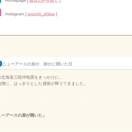
Homepage [
観音の声を聴く
]
Instagram [
ayumin_shitoe
]
ニューアースの扉が、静かに開いた日
の北海道三陸沖地震をきっかけに、
内側に、はっきりとした感覚が降りてきました。
ューアースの扉が開いた」