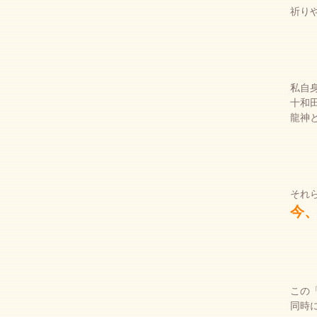
祈り
私自
十和
龍神
それ
今
この
同時