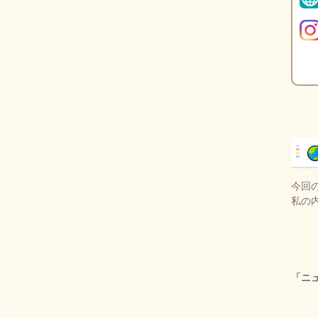
今回
私の
「ニ