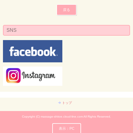
戻る
SNS
トップ
Copyright (C) massage-shitoe.cloud-line.com All Rights Reserved.
表示：PC