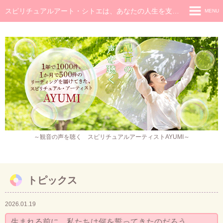
スピリチュアルアート・シトエは、あなたの人生を支え癒し続けるメッセージです
MENU
◆ホーム
◆ごあいさつ
スピリチュアル・メッセージ
チャネラー養成講座
スピリチュアル開花レッスン
レイキヒーラー養成コース・レイキアチューメント
～観音の声を聴く スピリチュアルアーティストAYUMI～
観音ヒーリング
スピリチュアル・アート
トピックス
作品販売
2026.01.19
イベント・セミナー・お茶会
生まれる前に、私たちは何を誓ってきたのだろう