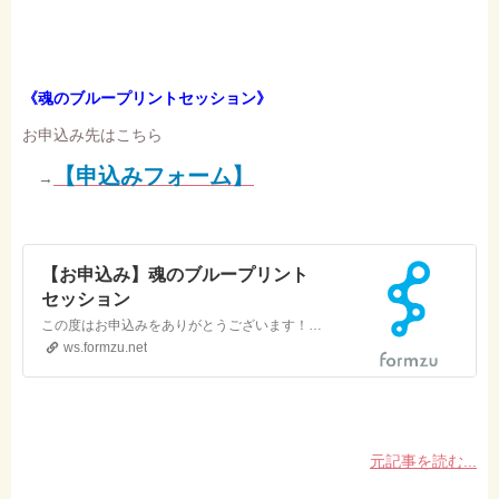
《魂のブループリントセッション》
お申込み先はこちら
【申込みフォーム】
→
【お申込み】魂のブループリント
セッション
この度はお申込みをありがとうございます！下記に必要事項を入力の上、送信をお願いします。事前振込みをお願いしております。※ペイパル決済をお選びの場合、 4％の事務手数料が加算されますことご了承ください。土日・祝日を除く営業日72時間以内に、事務局より正式な受付メールをお送りします。記載されている内容に沿って、お手続きをお願いいたします。なお、セッションの日程に…
ws.formzu.net
元記事を読む...