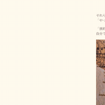
それ
「や
「挑
自分