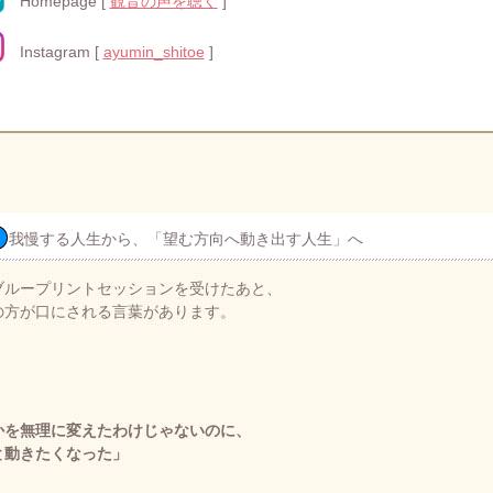
Homepage [
観音の声を聴く
]
Instagram [
ayumin_shitoe
]
我慢する人生から、「望む方向へ動き出す人生」へ
ブループリントセッションを受けたあと、
の方が口にされる言葉があります。
かを無理に変えたわけじゃないのに、
と動きたくなった」