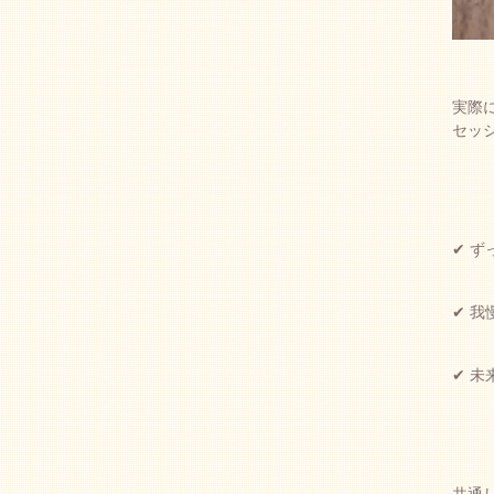
実際
セッ
✔ 
✔ 
✔ 