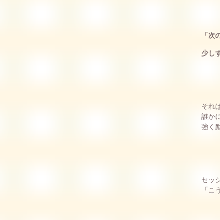
「次
少し
それ
誰か
強く
セッ
「こ