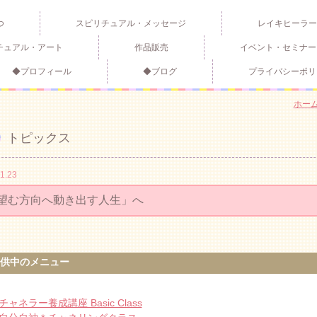
つ
スピリチュアル・メッセージ
レイキヒーラー
チュアル・アート
作品販売
イベント・セミナー
◆プロフィール
◆ブログ
プライバシーポリ
ホー
トピックス
1.23
望む方向へ動き出す人生」へ
供中のメニュー
チャネラー養成講座 Basic Class