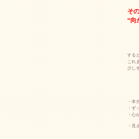
そ
“向
する
これ
少し
・本
・ず
・心
・見