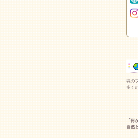
魂の
多く
「何
自然