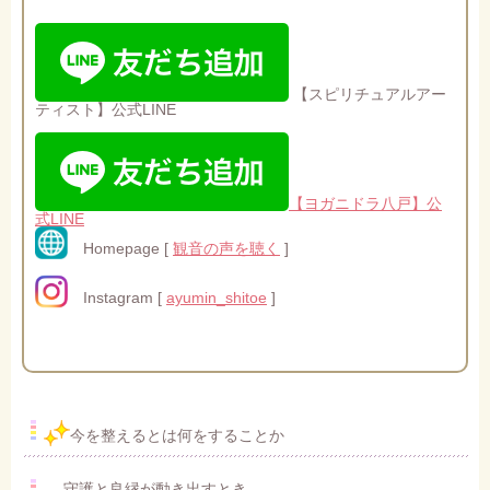
【スピリチュアルアー
ティスト】公式LINE
【ヨガニドラ八戸】公
式LINE
Homepage [
観音の声を聴く
]
Instagram [
ayumin_shitoe
]
今を整えるとは何をすることか
― 守護と良縁が動き出すとき ―