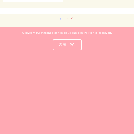
トップ
Copyright (C) massage-shitoe.cloud-line.com All Rights Reserved.
表示：PC