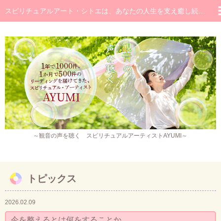
スピリチュアルアート・シトエは、あなたの人生を支え癒し続けるメッセージです
◆ホーム
◆ごあいさつ
スピリチュアル・メッセージ
チャネラー養成講座
スピリチュアル開花レッスン
レイキヒーラー養成コース・レイキアチューメント
～観音の声を聴く スピリチュアルアーティストAYUMI～
観音ヒーリング
スピリチュアル・アート
トピックス
作品販売
2026.02.09
イベント・セミナー・お茶会
今を整えるとは何をすることか