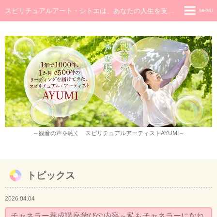
スピリチュアルアート・シトエは、あなたの人生を支え癒し続けるメッセージです
MENU
◆ホーム
◆ごあいさつ
スピリチュアル・メッセージ
チャネラー養成講座
スピリチュアル開花レッスン
レイキヒーラー養成コース・レイキアチューメント
～観音の声を聴く スピリチュアルアーティストAYUMI～
観音ヒーリング
スピリチュアル・アート
トピックス
作品販売
2026.04.04
イベント・セミナー・お茶会
チャネラー養成講座学びの内容～私もチャネラーになれ