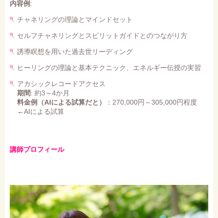
内容例
:
チャネリングの理論とマインドセット
セルフチャネリングとスピリットガイドとのつながり方
誘導瞑想を用いた過去世リーディング
ヒーリングの理論と基本テクニック、エネルギー伝授の実習
アカシックレコードアクセス
期間
: 約3～4か月
料金
例
（AIによる試算だと）
：270,000円～305,000円程度
←AIによる試算
講師プロフィール