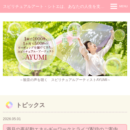
スピリチュアルアート・シトエは、あなたの人生を支え癒し続けるメッセージです
MENU
◆ホーム
◆ごあいさつ
スピリチュアル・メッセージ
チャネラー養成講座
スピリチュアル開花レッスン
レイキヒーラー養成コース・レイキアチューメント
～観音の声を聴く スピリチュアルアーティストAYUMI～
観音ヒーリング
スピリチュアル・アート
トピックス
作品販売
2026.05.01
イベント・セミナー・お茶会
満月の再起動エネルギーワークとライブ配信のご案内