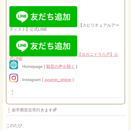
【スピリチュアルアー
ティスト】公式LINE
【ヨガニドラ八戸】公
式LINE
Homepage [
観音の声を聴く
]
Instagram [
ayumin_shitoe
]
岩手県宮古市行きます🌈
このたび、