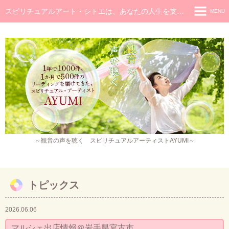
スピリチュアルアート・シトエは、あなたの人生を支え癒し続けるメッセージです
MENU
◆ホーム
◆ごあいさつ
スピリチュアル・メッセージ
チャネラー養成講座
スピリチュアル開花レッスン
レイキヒーラー養成コース・レイキアチューメント
～観音の声を聴く スピリチュアルアーティストAYUMI～
観音ヒーリング
スピリチュアル・アート
トピックス
作品販売
2026.06.06
イベント・セミナー・お茶会
マルシェ出店情報＠岩手県宮古市