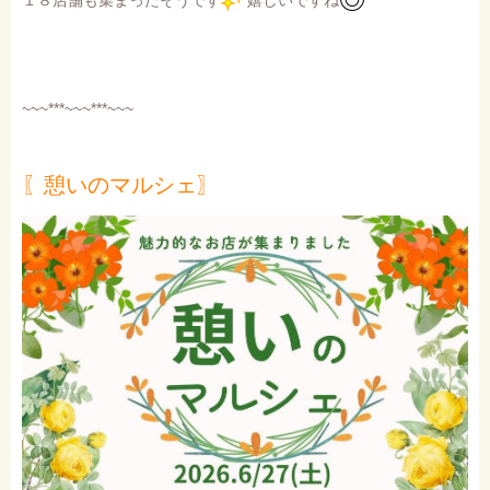
１８店舗も集まったそうです
嬉しいですね
~~~***~~~***~~~
〖憩いのマルシェ〗