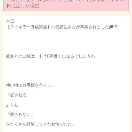
セミナー・お茶会のご依頼
日に涙した理由
◆プロフィール
本日、
◆ブログ
【チャネラー養成講座】の受講生さんが卒業されました🎓💐
プライバシーポリシー
彼女とのご縁は、もう6年近くになるでしょうか。
幼い頃にお母様を亡くし、
「愛される」
よりも
「愛されない」
をたくさん経験してきた女性でした。