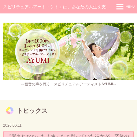
スピリチュアルアート・シトエは、あなたの人生を支え癒し続けるメッセージです
MENU
◆ホーム
◆ごあいさつ
スピリチュアル・メッセージ
チャネラー養成講座
スピリチュアル開花レッスン
レイキヒーラー養成コース・レイキアチューメント
～観音の声を聴く スピリチュアルアーティストAYUMI～
観音ヒーリング
スピリチュアル・アート
トピックス
作品販売
2026.06.11
イベント・セミナー・お茶会
『愛されなかった人生』だと思っていた彼女が、卒業の