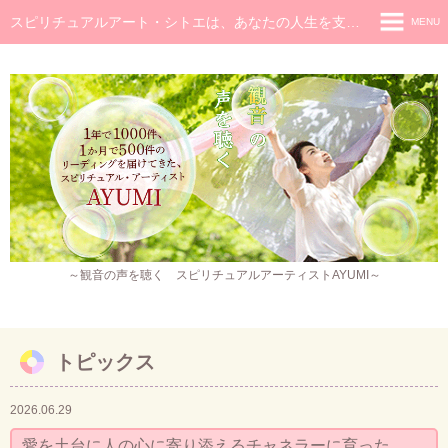
スピリチュアルアート・シトエは、あなたの人生を支え癒し続けるメッセージです
MENU
◆ホーム
◆ごあいさつ
スピリチュアル・メッセージ
チャネラー養成講座
スピリチュアル開花レッスン
レイキヒーラー養成コース・レイキアチューメント
～観音の声を聴く スピリチュアルアーティストAYUMI～
観音ヒーリング
スピリチュアル・アート
トピックス
作品販売
2026.06.29
イベント・セミナー・お茶会
愛を土台に人の心に寄り添えるチャネラーに育った